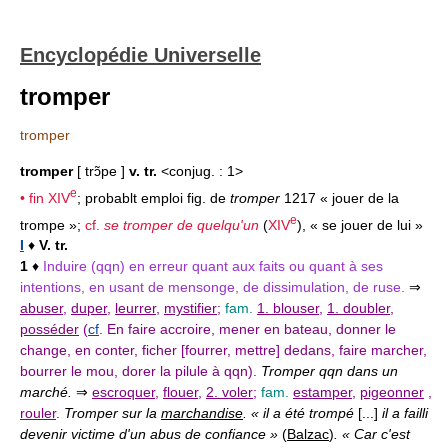
Encyclopédie Universelle
tromper
tromper
tromper
[ trɔ̃pe ]
v. tr.
<conjug. : 1>
e
• fin
XIV
; probablt emploi fig. de
tromper
1217 « jouer de la
e
trompe »;
cf.
se tromper de quelqu'un
(
XIV
), « se jouer de lui »
I
♦
V. tr.
1
♦
Induire (qqn) en erreur quant aux faits ou quant à ses
intentions, en usant de mensonge, de dissimulation, de ruse.
⇒
abuser
,
duper
,
leurrer
,
mystifier
;
fam.
1. blouser
,
1. doubler
,
posséder
(
cf
. En faire accroire, mener en bateau, donner le
change, en conter, ficher [fourrer, mettre] dedans, faire marcher,
bourrer le mou, dorer la pilule à qqn).
Tromper qqn dans un
marché.
⇒
escroquer
,
flouer
,
2. voler
;
fam.
estamper
,
pigeonner
,
rouler
.
Tromper sur la
marchandise
. « il a été trompé
[...]
il a failli
devenir victime d'un abus de confiance »
(
Balzac
)
. « Car c'est