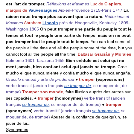
est l'art de tromper.
Réflexions et Maximes
Luc de
Clapiers
,
marquis de
Vauvenargues
Aix-en-Provence 1715-Paris 1747
La
raison nous trompe plus souvent que la nature.
Réflexions et
Maximes
Abraham
Lincoln
près de Hodgenville, Kentucky, 1809-
Washington 1865
On peut tromper une partie du peuple tout le
temps et tout le peuple une partie du temps, mais on ne peut
pas tromper tout le peuple tout le temps.
You can fool some of
the people all the time and all the people some of the time, but you
cannot fool all the people all the time.
Baltasar
Gracián y Morales
Belmonte 1601-Tarazona 1658
Bien crédule est celui qui ne
ment jamais, bien confiant celui qui jamais ne trompe.
Cree
mucho el que nunca miente y confía mucho el que nunca engaña.
Oráculo manual y arte de prudencia
●
tromper
(expressions)
verbe transitif
(ancien français
se tromper de
, se moquer de, de
trompe)
Tromper son monde,
faire illusion auprès des autres sur
ses capacités. ●
tromper
(homonymes)
verbe transitif
(ancien
français
se tromper de
, se moquer de, de trompe)
●
tromper
(synonymes)
verbe transitif
(ancien français
se tromper de
, se
moquer de, de trompe)
Abuser de la confiance de quelqu'un, se
jouer de lui...
Synonymes
: