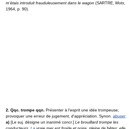
m'étais introduit frauduleusement dans le wagon
(SARTRE,
Mots
,
1964, p. 90).
2.
Qqc. trompe qqn.
Présenter à l'esprit une idée trompeuse;
provoquer une erreur de jugement, d'appréciation. Synon.
abuser
.
a)
[Le suj. désigne un inanimé concr.]
Le brouillard trompe les
conducteurs
.
La
vraie
mer est froide et noire, pleine de bêtes; elle