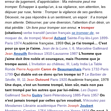
erreur de jugement, d'appréciation :
Ma mémoire peut me
tromper.
Échapper à quelqu'un, à sa vigilance, son attention, les
déjouer par ruse, feinte :
Tromper la vigilance de ses gardiens.
Décevoir, ne pas répondre à un sentiment, un espoir :
Il a trompé
mon attente.
Détourner, par une diversion, l'attention d'un désir, un
état pénible :
Un livre pour tromper son ennui.
●
tromper
(citations)
verbe transitif
(ancien français
se tromper de
, se
moquer de, de trompe)
Marcel
Achard
Sainte-Foy-lès-Lyon 1899-
Paris 1974
Académie française, 1959
Oui, je t'ai trompé… C'est
pour ça que je t'aime.
Jean de la Lune
, I, 6, Marceline Gallimard
Jean
Anouilh
Bordeaux 1910-Lausanne 1987
L'homme que
j'aime doit être noble et courageux, mais l'homme que je
trompe aussi.
L'Invitation au château
, III, Lady India La Table
Ronde
Pierre Augustin
Caron de
Beaumarchais
Paris 1732-Paris
1799
Qui diable est-ce donc qu'on trompe ici ?
Le Barbier de
Séville
, III, 11
Jean
Dutourd
Paris 1920
Académie française, 1978
Une dupe, c'est un homme trompé, bien sûr, mais non pas
tant trompé par les autres que par lui-même.
Les Dupes
Gallimard
Sacha
Guitry
Saint-Pétersbourg 1885-Paris 1957
On
n'est jamais trompé par celles qu'on voudrait.
N'écoutez pas
Mesdames
Librairie académique Perrin
Joseph
Joubert
Montignac, Corrèze, 1754-Villeneuve-sur-Yonne 1824
On peut, à