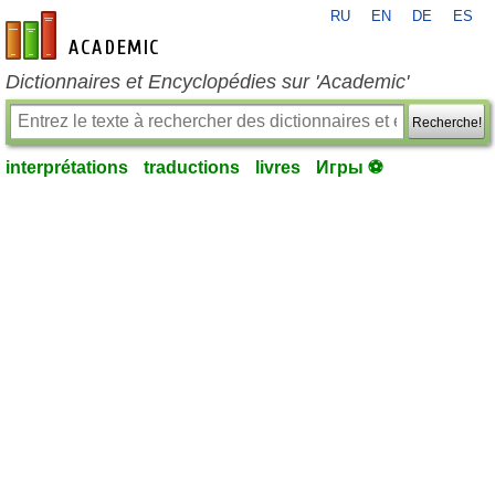
RU
EN
DE
ES
fr-academic.com
Dictionnaires et Encyclopédies sur 'Academic'
Recherche!
interprétations
traductions
livres
Игры ⚽