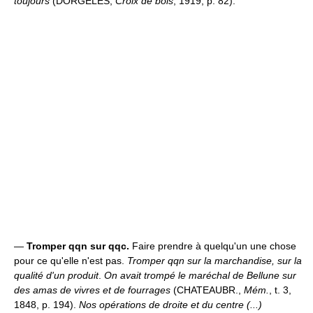
toujours
(DORGELÈS,
Croix de bois
, 1919, p. 82).
—
Tromper qqn sur qqc.
Faire prendre à quelqu'un une chose
pour ce qu'elle n'est pas.
Tromper qqn sur la marchandise, sur la
qualité d'un produit
.
On avait trompé le maréchal de Bellune sur
des amas de vivres et de fourrages
(CHATEAUBR.,
Mém.
, t. 3,
1848, p. 194).
Nos opérations de droite et du centre (...)