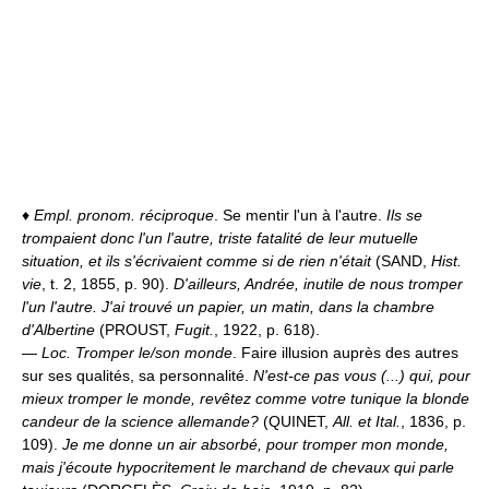
♦
Empl. pronom. réciproque
. Se mentir l'un à l'autre.
Ils se
trompaient donc l'un l'autre, triste fatalité de leur mutuelle
situation, et ils s'écrivaient comme si de rien n'était
(SAND,
Hist.
vie
, t. 2, 1855, p. 90).
D'ailleurs, Andrée, inutile de nous tromper
l'un l'autre. J'ai trouvé un papier, un matin, dans la chambre
d'Albertine
(PROUST,
Fugit.
, 1922, p. 618).
—
Loc.
Tromper le/son monde
. Faire illusion auprès des autres
sur ses qualités, sa personnalité.
N'est-ce pas vous (...) qui, pour
mieux tromper le monde, revêtez comme votre tunique la blonde
candeur de la science allemande?
(QUINET,
All. et Ital.
, 1836, p.
109).
Je me donne un air absorbé, pour tromper mon monde,
mais j'écoute hypocritement le marchand de chevaux qui parle