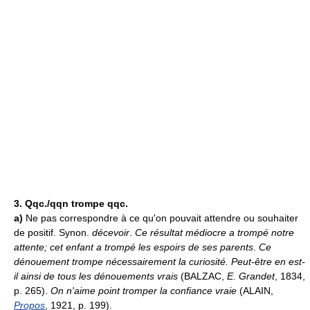
3.
Qqc./qqn trompe qqc.
a)
Ne pas correspondre à ce qu'on pouvait attendre ou souhaiter
de positif. Synon.
décevoir
.
Ce résultat médiocre a trompé notre
attente; cet enfant a trompé les espoirs de ses parents
.
Ce
dénouement trompe nécessairement la curiosité. Peut-être en est-
il ainsi de tous les dénouements vrais
(BALZAC,
E. Grandet
, 1834,
p. 265).
On n'aime point tromper la confiance vraie
(ALAIN,
Propos
, 1921, p. 199).