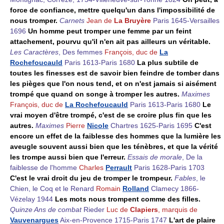
force de confiance, mettre quelqu'un dans l'impossibilité de
nous tromper.
Carnets
Jean de
La Bruyère
Paris 1645-Versailles
1696
Un homme peut tromper une femme par un feint
attachement, pourvu qu'il n'en ait pas ailleurs un véritable.
Les Caractères
, Des femmes
François, duc de
La
Rochefoucauld
Paris 1613-Paris 1680
La plus subtile de
toutes les finesses est de savoir bien feindre de tomber dans
les pièges que l'on nous tend, et on n'est jamais si aisément
trompé que quand on songe à tromper les autres.
Maximes
François, duc de
La Rochefoucauld
Paris 1613-Paris 1680
Le
vrai moyen d'être trompé, c'est de se croire plus fin que les
autres.
Maximes
Pierre
Nicole
Chartres 1625-Paris 1695
C'est
encore un effet de la faiblesse des hommes que la lumière les
aveugle souvent aussi bien que les ténèbres, et que la vérité
les trompe aussi bien que l'erreur.
Essais de morale
, De la
faiblesse de l'homme
Charles
Perrault
Paris 1628-Paris 1703
C'est le vrai droit du jeu de tromper le trompeur.
Fables
, le
Chien, le Coq et le Renard
Romain
Rolland
Clamecy 1866-
Vézelay 1944
Les mots nous trompent comme des filles.
Quinze Ans de combat
Rieder
Luc de
Clapiers
, marquis de
Vauvenargues
Aix-en-Provence 1715-Paris 1747
L'art de plaire