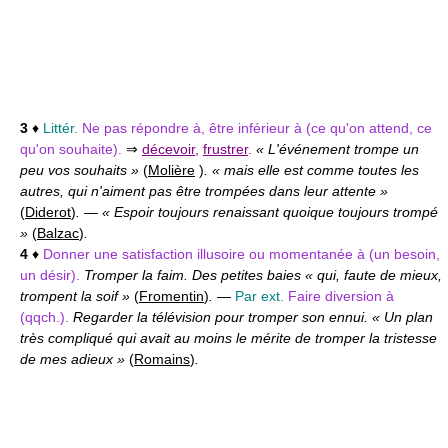
3
♦
Littér.
Ne pas répondre à, être inférieur à (ce qu'on attend, ce
qu'on souhaite).
⇒
décevoir
,
frustrer
.
« L'événement trompe un
peu vos souhaits »
(
Molière
)
. « mais elle est comme toutes les
autres, qui n'aiment pas être trompées dans leur attente »
(
Diderot
)
.
—
« Espoir toujours renaissant quoique toujours trompé
»
(
Balzac
)
.
4
♦
Donner une satisfaction illusoire ou momentanée à (un besoin,
un désir).
Tromper la faim. Des petites baies « qui, faute de mieux,
trompent la soif »
(
Fromentin
)
.
—
Par ext.
Faire diversion à
(qqch.).
Regarder la télévision pour tromper son ennui. « Un plan
très compliqué qui avait au moins le mérite de tromper la tristesse
de mes adieux »
(
Romains
)
.