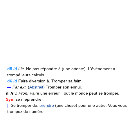
d5./d
Litt.
Ne pas répondre à (une attente). L'événement a
trompé leurs calculs.
d6./d
Faire diversion à. Tromper sa faim.
—
Par ext.
(
Abstrait
) Tromper son ennui.
rII./r
v.
Pron.
Faire une erreur. Tout le monde peut se tromper.
Syn.
se méprendre.
||
Se tromper de:
prendre
(une chose) pour une autre. Vous vous
trompez de numéro.