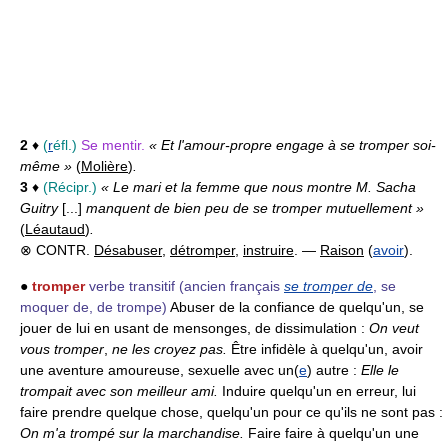
2
♦
(
r
éfl.)
Se mentir.
« Et l'amour-propre engage à se tromper soi-
même »
(
Molière
)
.
3
♦
(Récipr.)
« Le mari et la femme que nous montre M. Sacha
Guitry
[...]
manquent de bien peu de se tromper mutuellement »
(
Léautaud
)
.
⊗ CONTR.
Désabuser
,
détromper
,
instruire
. —
Raison
(
avoir
).
●
tromper
verbe transitif
(ancien français
se tromper de
, se
moquer de, de trompe)
Abuser de la confiance de quelqu'un, se
jouer de lui en usant de mensonges, de dissimulation :
On veut
vous tromper
,
ne les croyez pas.
Être infidèle à quelqu'un, avoir
une aventure amoureuse, sexuelle avec un(
e
) autre :
Elle le
trompait avec son meilleur ami.
Induire quelqu'un en erreur, lui
faire prendre quelque chose, quelqu'un pour ce qu'ils ne sont pas :
On m'a trompé sur la marchandise.
Faire faire à quelqu'un une