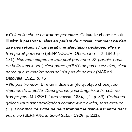
♦
Cela/telle chose ne trompe personne
. Cela/telle chose ne fait
illusion à personne.
Mais en parlant de morale, comment ne rien
dire des religions? Ce serait une affectation déplacée: elle ne
tromperait personne
(SENANCOUR,
Obermann
, t. 2, 1840, p.
181).
Nos mensonges ne trompent personne. Si, parfois, nous
embellissons le vrai, c'est parce qu'il n'était pas assez bien, c'est
parce que le manioc sans sel n'a pas de saveur
(MARAN,
Batouala
, 1921, p. 75).
♦
Ne pas tromper
. Être un indice sûr (de quelque chose).
Je
réponds de la petite. Deux grands yeux languissants, cela ne
trompe pas
(MUSSET,
Lorenzaccio
, 1834, I, 1, p. 83).
Certaines
grâces vous sont prodiguées comme avec excès, sans mesure
(...). Pour moi, ce signe ne peut tromper: le diable est entré dans
votre vie
(BERNANOS,
Soleil Satan
, 1926, p. 221).