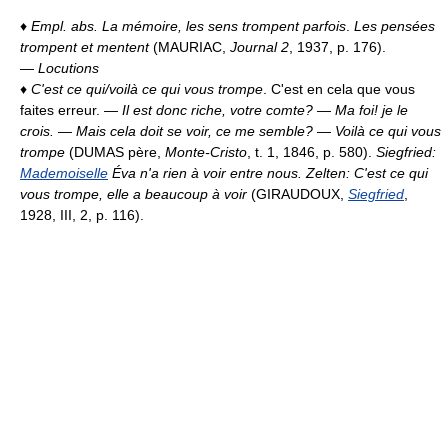
♦
Empl. abs.
La mémoire, les sens trompent parfois
.
Les pensées
trompent et mentent
(MAURIAC,
Journal 2
, 1937, p. 176).
—
Locutions
♦
C'est ce qui/voilà ce qui vous trompe
. C'est en cela que vous
faites erreur. —
Il est donc riche, votre comte?
—
Ma foi! je le
crois.
—
Mais cela doit se voir, ce me semble?
—
Voilà ce qui vous
trompe
(DUMAS père,
Monte-Cristo
, t. 1, 1846, p. 580).
Siegfried:
Mademoiselle
Éva n'a rien à voir entre nous. Zelten: C'est ce qui
vous trompe, elle a beaucoup à voir
(GIRAUDOUX,
Siegfried
,
1928, III, 2, p. 116).