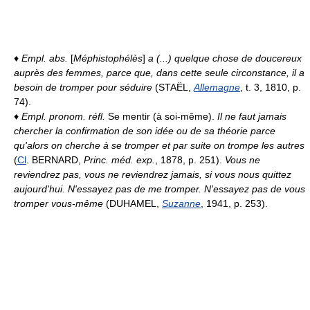
♦
Empl. abs.
[
Méphistophélès
]
a (...) quelque chose de doucereux
auprès des femmes, parce que, dans cette seule circonstance, il a
besoin de tromper pour séduire
(STAËL,
Allemagne
, t. 3, 1810, p.
74).
♦
Empl. pronom. réfl.
Se mentir (à soi-même).
Il ne faut jamais
chercher la confirmation de son idée ou de sa théorie parce
qu'alors on cherche à se tromper et par suite on trompe les autres
(
Cl
. BERNARD,
Princ. méd. exp.
, 1878, p. 251).
Vous ne
reviendrez pas, vous ne reviendrez jamais, si vous nous quittez
aujourd'hui. N'essayez pas de me tromper. N'essayez pas de vous
tromper vous-même
(DUHAMEL,
Suzanne
, 1941, p. 253).