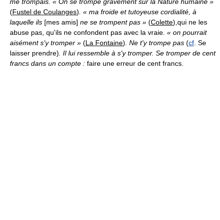
me trompais. « On se trompe gravement sur la Nature humaine »
(
Fustel de Coulanges
)
. « ma froide et tutoyeuse cordialité, à
laquelle ils
[mes amis]
ne se trompent pas »
(
Colette
),
qui ne les
abuse pas, qu'ils ne confondent pas avec la vraie.
« on pourrait
aisément s'y tromper »
(
La Fontaine
)
. Ne t'y trompe pas
(
cf
. Se
laisser prendre)
. Il lui ressemble à s'y tromper. Se tromper de cent
francs dans un compte :
faire une erreur de cent francs.