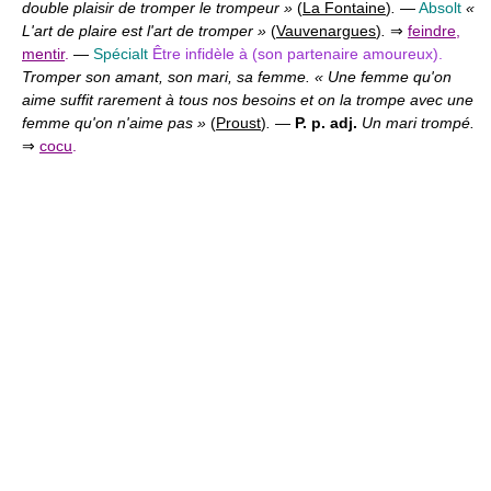
double plaisir de tromper le trompeur »
(
La Fontaine
)
.
—
Absolt
«
L'art de plaire est l'art de tromper »
(
Vauvenargues
)
.
⇒
feindre
,
mentir
.
—
Spécialt
Être infidèle à (son partenaire amoureux).
Tromper son amant, son mari, sa femme. « Une femme qu'on
aime suffit rarement à tous nos besoins et on la trompe avec une
femme qu'on n'aime pas »
(
Proust
)
.
—
P. p. adj.
Un mari trompé.
⇒
cocu
.