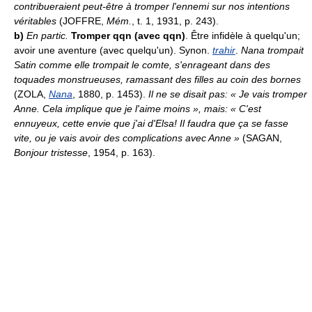
contribueraient peut-être à tromper l'ennemi sur nos intentions
véritables
(JOFFRE,
Mém.
, t. 1, 1931, p. 243).
b)
En partic.
Tromper qqn (avec qqn)
. Être infidèle à quelqu'un;
avoir une aventure (avec quelqu'un). Synon.
trahir
.
Nana trompait
Satin comme elle trompait le comte, s'enrageant dans des
toquades monstrueuses, ramassant des filles au coin des bornes
(ZOLA,
Nana
, 1880, p. 1453).
Il ne se disait pas: « Je vais tromper
Anne. Cela implique que je l'aime moins », mais: « C'est
ennuyeux, cette envie que j'ai d'Elsa! Il faudra que ça se fasse
vite, ou je vais avoir des complications avec Anne »
(SAGAN,
Bonjour tristesse
, 1954, p. 163).