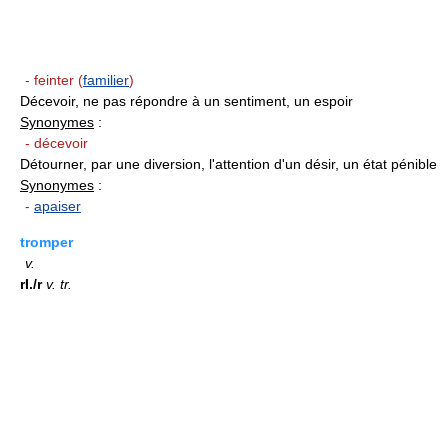
- feinter (
familier
)
Décevoir, ne pas répondre à un sentiment, un espoir
Synonymes
:
- décevoir
Détourner, par une diversion, l'attention d'un désir, un état pénible
Synonymes
:
-
apaiser
tromper
v.
rI./r
v.
tr.