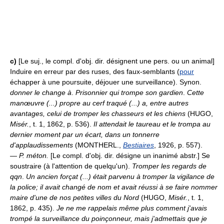
c)
[Le suj., le compl. d'obj. dir. désignent une pers. ou un animal]
Induire en erreur par des ruses, des faux-semblants (
pour
échapper à une poursuite, déjouer une surveillance). Synon.
donner le change
à
.
Prisonnier qui trompe son gardien
.
Cette
manœuvre (...) propre au cerf traqué (...) a, entre autres
avantages, celui de tromper les chasseurs et les chiens
(HUGO,
Misér.
, t. 1, 1862, p. 536).
Il attendait le taureau et le trompa au
dernier moment par un écart, dans un tonnerre
d'applaudissements
(MONTHERL.,
Bestiaires
, 1926, p. 557).
—
P. méton.
[Le compl. d'obj. dir. désigne un inanimé abstr.] Se
soustraire (à l'attention de quelqu'un).
Tromper les regards de
qqn
.
Un ancien forçat (...) était parvenu à tromper la vigilance de
la police; il avait changé de nom et avait réussi à se faire nommer
maire d'une de nos petites villes du Nord
(HUGO,
Misér.
, t. 1,
1862, p. 435).
Je ne me rappelais même plus comment j'avais
trompé la surveillance du poinçonneur, mais j'admettais que je