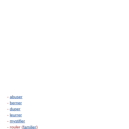
-
abuser
-
berner
-
duper
-
leurrer
-
mystifier
- rouler (
familier
)