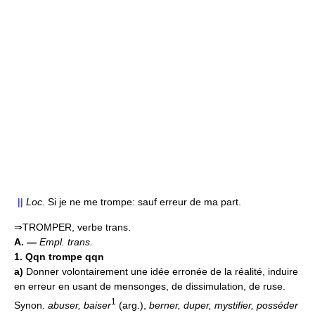
||
Loc.
Si je ne me trompe: sauf erreur de ma part.
⇒TROMPER, verbe trans.
A. —
Empl. trans.
1.
Qqn trompe qqn
a)
Donner volontairement une idée erronée de la réalité, induire
en erreur en usant de mensonges, de dissimulation, de ruse.
1
Synon.
abuser, baiser
(arg.),
berner, duper, mystifier, posséder