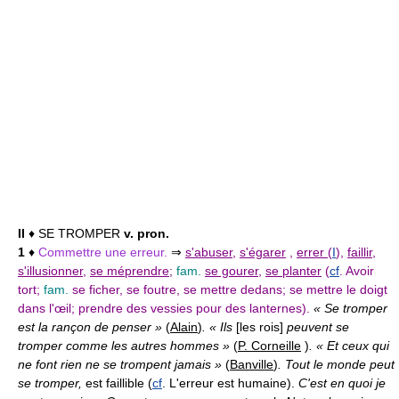
II
♦ SE TROMPER
v. pron.
1
♦
Commettre une erreur.
⇒
s'abuser
,
s'égarer
,
errer
(
I
),
faillir
,
s'illusionner
,
se méprendre
;
fam.
se gourer
,
se planter
(
cf
. Avoir
tort;
fam.
se ficher, se foutre, se mettre dedans; se mettre le doigt
dans l'œil; prendre des vessies pour des lanternes).
« Se tromper
est la rançon de penser »
(
Alain
)
. « Ils
[les rois]
peuvent se
tromper comme les autres hommes »
(
P. Corneille
)
. « Et ceux qui
ne font rien ne se trompent jamais »
(
Banville
)
. Tout le monde peut
se tromper,
est faillible (
cf
. L'erreur est humaine).
C'est en quoi je