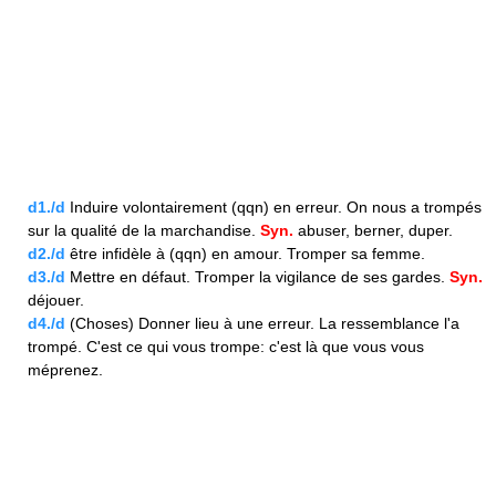
d1./d
Induire volontairement (qqn) en erreur. On nous a trompés
sur la qualité de la marchandise.
Syn.
abuser, berner, duper.
d2./d
être infidèle à (qqn) en amour. Tromper sa femme.
d3./d
Mettre en défaut. Tromper la vigilance de ses gardes.
Syn.
déjouer.
d4./d
(Choses) Donner lieu à une erreur. La ressemblance l'a
trompé. C'est ce qui vous trompe: c'est là que vous vous
méprenez.